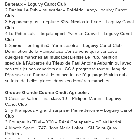
Berteaux – Loguivy Canot Club
2 Denise Le Pub – muscadet – Frédéric Leroy- Loguivy Canot
Club
3 Hyppocamptus – neptune 625- Nicolas le Friec – Loguivy Canot
Club
4 La Petite Lulu – téquila sport- Yvon Le Guével – Loguivy Canot
Club
5 Spirou – feeling 8,50- Yann Lesêtre – Loguivy Canot Club
Domination de la Paimpolaise Conserverie qui a concédé
quelques manches au muscadet Denise Le Pub. Mention
spéciale à l'Auberge du Trieux de Paul Antoine Auburtin qui avec
ses trois jeunes canotiers du LCC à progressé tout au long de
l'épreuve et à Fugazzi, le muscadet de l'équipage féminin qui a
su faire de belles places dans les dernières manches.
Groupe Grande Course Crédit Agricole :
1 Cuisines Valier – first class 10 – Philippe Martin – Loguivy
Canot Club
2 Ty Krampouz – grand surprise- Pierre Jérôme – Loguivy Canot
Club
3 Couapault /EDM – X00 – Réné Couapault – YC Val André
4 Kinetic Sport – 747- Jean Marie Loirat – SN Saint-Quay
Portrieux