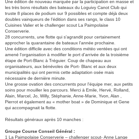
Une édition de nouveau marquée par la participation en masse et
les très bons résultats des bateaux du Loguivy Canot Club qui
truste 8 places de podium sur 9 possibles et compte déjà deux
doubles vainqueurs de l'édition dans ses rangs, le class 10
Cuisines Valier et le challenger scout La Paimpolaise
Conserverie.
28 concurrents, une flotte qui s'agrandit pour certainement
approcher la quarantaine de bateaux l'année prochaine.
Une édition difficile avec des conditions météo ventées qui ont
amené l'organisation à modifier le port d'arrivée de la troisième
étape de Port-Blanc à Tréguier. Coup de chapeau aux
organisateurs, aux bénévoles de Port- Blanc et aux deux
municipalités qui ont permis cette adaptation osée mais
nécessaire de dernière minute.
Une grosse ovation des concurrents pour l'équipe mer, aux petits
soins pour mouiller les parcours. Merci à Emile, Hervé, Rolland,
Alain, Marcel, Jo, Willy, Stéphanie, Anne-Marie, Yvon, Alan ,
Pierrot et également au « mother boat » de Dominique et Gene
qui accompagnait la flotte.
Résultats généraux après 10 manches :
Groupe Course Conseil Général :
1 La Paimpolaise Conserverie – challenger scout- Anne Lange