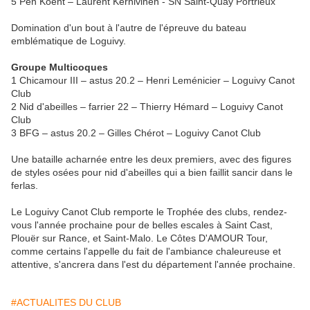
5 Pen Koent – Laurent Kernivinen - SN Saint-Quay Portrieux
Domination d'un bout à l'autre de l'épreuve du bateau
emblématique de Loguivy.
Groupe Multicoques
1 Chicamour III – astus 20.2 – Henri Leménicier – Loguivy Canot
Club
2 Nid d'abeilles – farrier 22 – Thierry Hémard – Loguivy Canot
Club
3 BFG – astus 20.2 – Gilles Chérot – Loguivy Canot Club
Une bataille acharnée entre les deux premiers, avec des figures
de styles osées pour nid d'abeilles qui a bien faillit sancir dans le
ferlas.
Le Loguivy Canot Club remporte le Trophée des clubs, rendez-
vous l'année prochaine pour de belles escales à Saint Cast,
Plouër sur Rance, et Saint-Malo. Le Côtes D'AMOUR Tour,
comme certains l'appelle du fait de l'ambiance chaleureuse et
attentive, s'ancrera dans l'est du département l'année prochaine.
#ACTUALITES DU CLUB