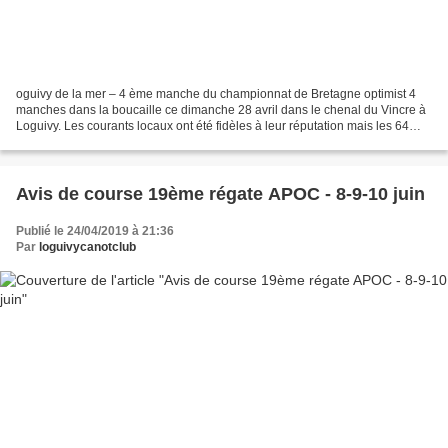
oguivy de la mer – 4 ème manche du championnat de Bretagne optimist 4
manches dans la boucaille ce dimanche 28 avril dans le chenal du Vincre à
Loguivy. Les courants locaux ont été fidèles à leur réputation mais les 64
concurrents n’ont pas démérité et...
Avis de course 19ème régate APOC - 8-9-10 juin
Publié le 24/04/2019 à 21:36
Par
loguivycanotclub