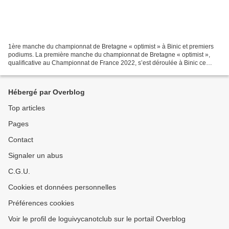
1ère manche du championnat de Bretagne « optimist » à Binic et premiers
podiums. La première manche du championnat de Bretagne « optimist »,
qualificative au Championnat de France 2022, s’est déroulée à Binic ce
samedi 12 et de dimanche 13 mars. Une belle...
Hébergé par Overblog
Top articles
Pages
Contact
Signaler un abus
C.G.U.
Cookies et données personnelles
Préférences cookies
Voir le profil de loguivycanotclub sur le portail Overblog