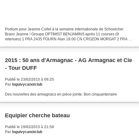
Podium pour Jeanne Collet à la semaine internationale de Schoelcher.
Bravo Jeanne ! Groupe OPTIMIST BENJAMINS après 11 courses (9
retenues) 1 FRA 2435 FOURN Alan 18.00 CN CROZON MORGAT 2 FRA 78
GALAN Antonin 22.00 CSBF 3 FRA 1694 COLLET Jeanne 26.00 LOGUIVY...
2015 : 50 ans d'Armagnac - AG Armagnac et Cie
- Tour DUFF
Publié le 23/02/2015 à 09:25
Par
loguivycanotclub
Des nouvelles des armagnacs en pièce jointe. Bon cinquantenaire
Equipier cherche bateau
Publié le 19/02/2015 à 21:58
Par
loguivycanotclub