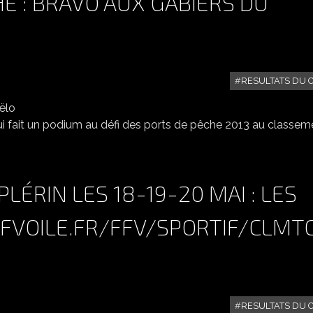
HE : BRAVO AUX GABIERS DU
RESULTATS DU 
DÉFI DES PORTS DE PÊCHE : BRAVO AUX GABIERS DU GOËLO
i fait un podium au défi des ports de pêche 2013 au classem
PLÉRIN LES 18-19-20 MAI : LES
FVOILE.FR/FFV/SPORTIF/CLMT
RESULTATS DU 