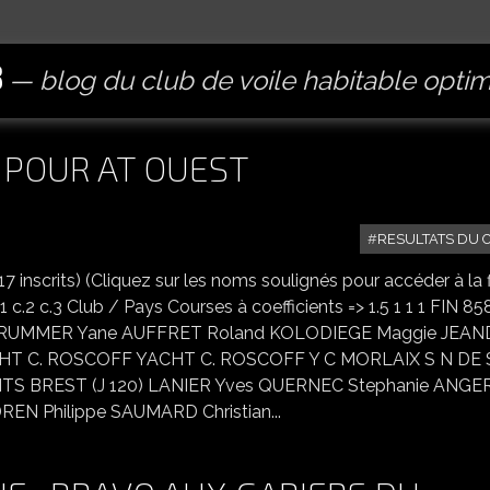
B
blog du club de voile habitable opti
 POUR AT OUEST
RESULTATS DU 
inscrits) (Cliquez sur les noms soulignés pour accéder à la 
 c.2 c.3 Club / Pays Courses à coefficients => 1.5 1 1 1 FIN 85
BRUMMER Yane AUFFRET Roland KOLODIEGE Maggie JEA
 YACHT C. ROSCOFF YACHT C. ROSCOFF Y C MORLAIX S N DE
S BREST (J 120) LANIER Yves QUERNEC Stephanie ANGE
N Philippe SAUMARD Christian...