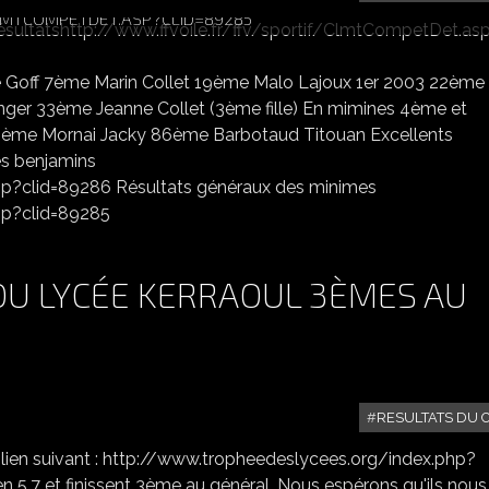
LMTCOMPETDET.ASP?CLID=89285
e Goff 7ème Marin Collet 19ème Malo Lajoux 1er 2003 22ème
ger 33ème Jeanne Collet (3ème fille) En mimines 4ème et
76ème Mornai Jacky 86ème Barbotaud Titouan Excellents
es benjamins
asp?clid=89286 Résultats généraux des minimes
sp?clid=89285
 DU LYCÉE KERRAOUL 3ÈMES AU
RESULTATS DU 
lien suivant : http://www.tropheedeslycees.org/index.php?
5.7 et finissent 3ème au général. Nous espérons qu'ils nous