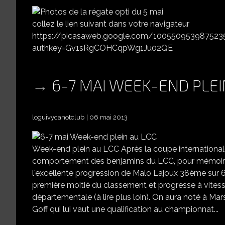
collez le lien suivant dans votre navigateur
https://picasaweb.google.com/1005509539875
authkey=Gv1sRgCOHCqpWg1Ju02QE
6-7 MAI WEEK-END PLEI
loguivycanotclub
06 mai 2013
Week-end plein au LCC Après la coupe internationale
comportement des benjamins du LCC, pour mémoire, 
l'excellente progression de Malo Lajoux 38ème sur 61
première moitié du classement et progresse à vites
départementale (à lire plus loin). On aura noté à M
Goff qui lui vaut une qualification au championnat...