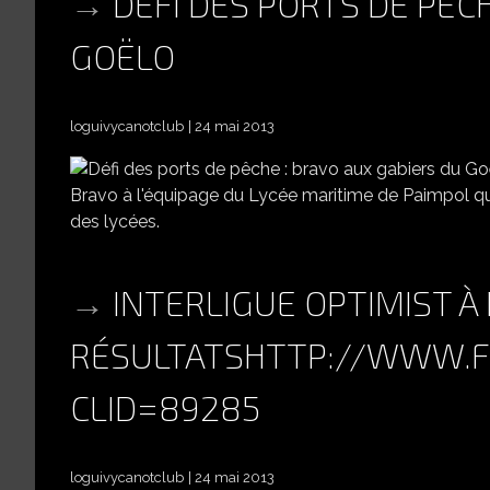
DÉFI DES PORTS DE PÊC
GOËLO
loguivycanotclub
24 mai 2013
Bravo à l'équipage du Lycée maritime de Paimpol qu
des lycées.
INTERLIGUE OPTIMIST À 
RÉSULTATSHTTP://WWW.F
CLID=89285
loguivycanotclub
24 mai 2013
INTERLIGUE OPTIMIST À PLÉRIN LES 18-19-20 MAI : LES