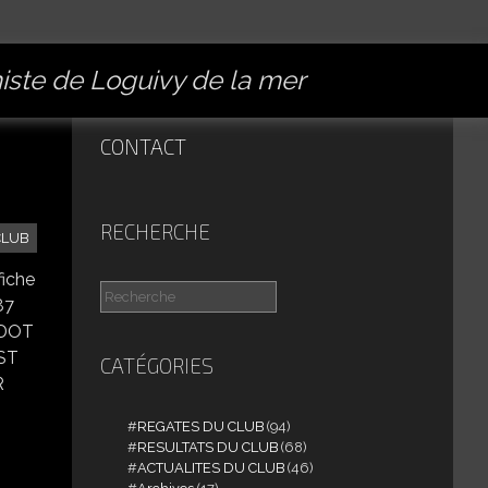
miste de Loguivy de la mer
CONTACT
RECHERCHE
CLUB
fiche
87
NDOT
 ST
CATÉGORIES
R
REGATES DU CLUB
(94)
RESULTATS DU CLUB
(68)
ACTUALITES DU CLUB
(46)