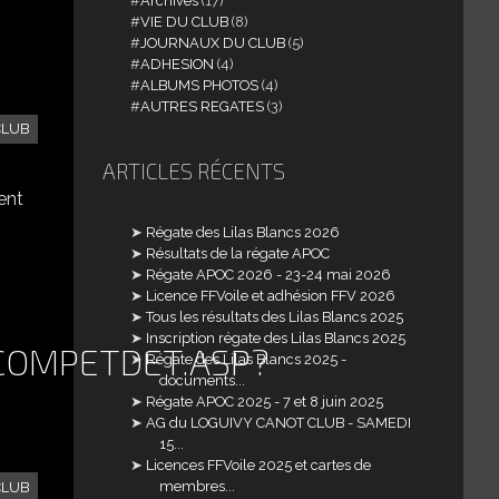
Archives
(17)
VIE DU CLUB
(8)
JOURNAUX DU CLUB
(5)
ADHESION
(4)
ALBUMS PHOTOS
(4)
AUTRES REGATES
(3)
CLUB
ARTICLES RÉCENTS
ent
Régate des Lilas Blancs 2026
Résultats de la régate APOC
Régate APOC 2026 - 23-24 mai 2026
Licence FFVoile et adhésion FFV 2026
Tous les résultats des Lilas Blancs 2025
Inscription régate des Lilas Blancs 2025
COMPETDET.ASP?
Régate des Lilas Blancs 2025 -
documents...
Régate APOC 2025 - 7 et 8 juin 2025
AG du LOGUIVY CANOT CLUB - SAMEDI
15...
Licences FFVoile 2025 et cartes de
membres...
CLUB