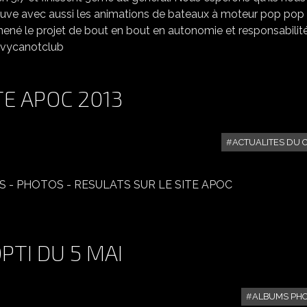
euve avec aussi les animations de bateaux à moteur pop pop
 mené le projet de bout en bout en autonomie et responsabilité
uivycanotclub
TE APOC 2013
ACTUALITES DU 
LES INFOS SUR LA RÉGATE APOC 2013
FOS - PHOTOS - RESULATS SUR LE SITE APOC
PTI DU 5 MAI
ALBUMS PH
PHOTOS DE LA RÉGATE OPTI DU 5 MAI