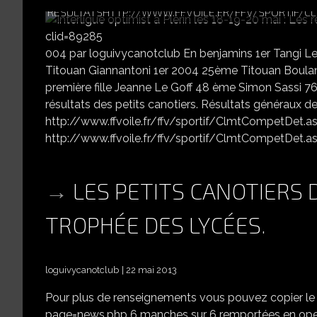
RÉSULTATSHTTP://WWW.FFVOILE.FR/FFV/SPORTIF/C
004 par loguivycanotclub En benjamins 1er Tangi L
Titouan Giannantoni 1er 2004 25ème Titouan Boulan
première fille Jeanne Le Goff 48 ème Simon Sassi 
résultats des petits canotiers. Résultats généraux d
http://www.ffvoile.fr/ffv/sportif/ClmtCompetDet.
http://www.ffvoile.fr/ffv/sportif/ClmtCompetDet.a
LES PETITS CANOTIERS
TROPHÉE DES LYCÉES.
loguivycanotclub
22 mai 2013
Pour plus de renseignements vous pouvez copier le 
page=news.php 6 manches sur 6 remportées en open 