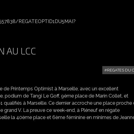
23557838/REGATEOPTID1DU5MAI?
N AU LCC
REGATES DU 
6-7 MAI WEEK-END PLEIN AU LCC
 de Printemps Optimist à Marseille, avec un excellent
podium de Tangi Le Goff, 9ème place de Marin Collet, et
 qualifiés à Marseille. Ce dernier accroche une place proche 
se grand V. La preuve ce week-end, à Pléneuf en régate
arseille la 40ème place et 6ème féminine en minimes de Jeann