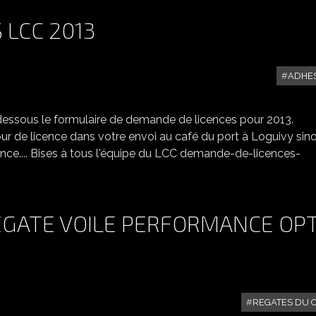
 LCC 2013
ADHE
DEMANDES DE LICENCES LCC 2013
i-dessous le formulaire de demande de licences pour 2013.
ur de licence dans votre envoi au café du port à Loguivy sin
nce.... Bises à tous l'équipe du LCC demande-de-licences-
ÉGATE VOILE PERFORMANCE OPT
REGATES DU 
S RÉSULTATS DE LA RÉGATE VOILE PERFORMANCE OPTI DU 5 MAI