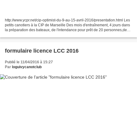
http://www.ycpr.net/cip-optimist-du-9-au-15-avril-2016/presentation.html Les
petits canotiers à la CIP de Marseille Des mois d'entraînement, 4 jours dans
la préparation des bateaux, de l'intendance pour prêt de 20 personnes,des 3
véhicules aimablement...
formulaire licence LCC 2016
Publié le 11/04/2016 à 15:27
Par
loguivycanotclub