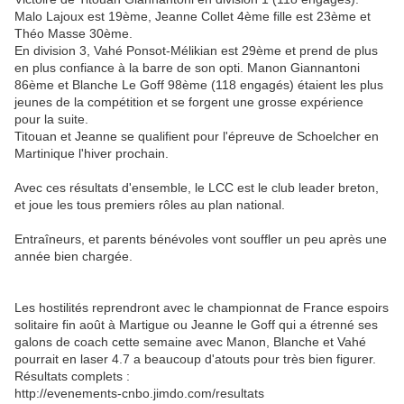
Malo Lajoux est 19ème, Jeanne Collet 4ème fille est 23ème et
Théo Masse 30ème.
En division 3, Vahé Ponsot-Mélikian est 29ème et prend de plus
en plus confiance à la barre de son opti. Manon Giannantoni
86ème et Blanche Le Goff 98ème (118 engagés) étaient les plus
jeunes de la compétition et se forgent une grosse expérience
pour la suite.
Titouan et Jeanne se qualifient pour l'épreuve de Schoelcher en
Martinique l'hiver prochain.
Avec ces résultats d'ensemble, le LCC est le club leader breton,
et joue les tous premiers rôles au plan national.
Entraîneurs, et parents bénévoles vont souffler un peu après une
année bien chargée.
Les hostilités reprendront avec le championnat de France espoirs
solitaire fin août à Martigue ou Jeanne le Goff qui a étrenné ses
galons de coach cette semaine avec Manon, Blanche et Vahé
pourrait en laser 4.7 a beaucoup d'atouts pour très bien figurer.
Résultats complets :
http://evenements-cnbo.jimdo.com/resultats