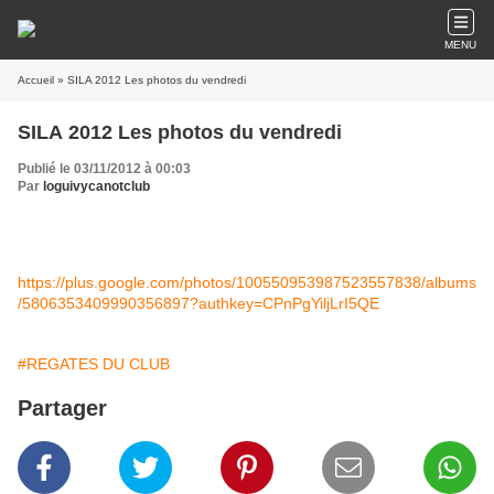
MENU
Accueil
» SILA 2012 Les photos du vendredi
SILA 2012 Les photos du vendredi
Publié le 03/11/2012 à 00:03
Par
loguivycanotclub
https://plus.google.com/photos/100550953987523557838/albums
/5806353409990356897?authkey=CPnPgYiljLrI5QE
#REGATES DU CLUB
Partager