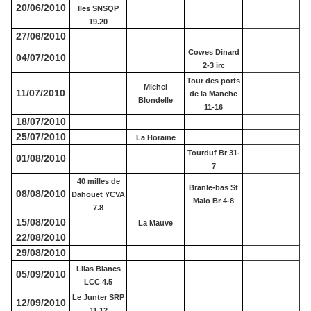
20/06/2010
Iles SNSQP
19.20
27/06/2010
Cowes Dinard
04/07/2010
2-3 irc
Tour des ports
Michel
11/07/2010
de la Manche
Blondelle
11-16
18/07/2010
25/07/2010
La Horaine
Tourduf Br 31-
01/08/2010
7
40 milles de
Branle-bas St
08/08/2010
Dahouët YCVA
Malo Br 4-8
7.8
15/08/2010
La Mauve
22/08/2010
29/08/2010
Lilas Blancs
05/09/2010
LCC 4.5
Le Junter SRP
12/09/2010
11.12