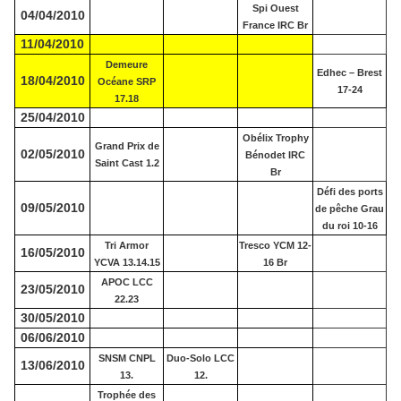
Spi Ouest
04/04/2010
France IRC Br
11/04/2010
Demeure
Edhec – Brest
18/04/2010
Océane SRP
17-24
17.18
25/04/2010
Obélix Trophy
Grand Prix de
02/05/2010
Bénodet IRC
Saint Cast 1.2
Br
Défi des ports
09/05/2010
de pêche Grau
du roi 10-16
Tri Armor
Tresco YCM 12-
16/05/2010
YCVA 13.14.15
16 Br
APOC LCC
23/05/2010
22.23
30/05/2010
06/06/2010
SNSM CNPL
Duo-Solo LCC
13/06/2010
13.
12.
Trophée des