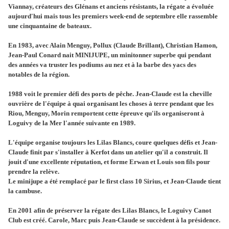
Viannay, créateurs des Glénans et anciens résistants, la régate a évoluée
aujourd'hui mais tous les premiers week-end de septembre elle rassemble
une cinquantaine de bateaux.
En 1983, avec Alain Menguy, Pollux (Claude Brillant), Christian Hamon,
Jean-Paul Conard nait MINIJUPE, un minitonner superbe qui pendant
des années va truster les podiums au nez et à la barbe des yacs des
notables de la région.
1988 voit le premier défi des ports de pêche. Jean-Claude est la cheville
ouvrière de l'équipe à quai organisant les choses à terre pendant que les
Riou, Menguy, Morin remportent cette épreuve qu'ils organiseront à
Loguivy de la Mer l'année suivante en 1989.
L'équipe organise toujours les Lilas Blancs, coure quelques défis et Jean-
Claude finit par s'installer à Kerfot dans un atelier qu'il a construit. Il
jouit d'une excellente réputation, et forme Erwan et Louis son fils pour
prendre la relève.
Le minijupe a été remplacé par le first class 10 Sirius, et Jean-Claude tient
la cambuse.
En 2001 afin de préserver la régate des Lilas Blancs, le Loguivy Canot
Club est créé. Carole, Marc puis Jean-Claude se succèdent à la présidence.