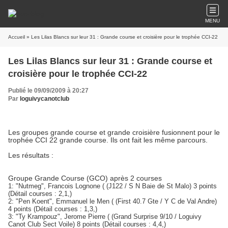
MENU
Accueil
» Les Lilas Blancs sur leur 31 : Grande course et croisière pour le trophée CCI-22
Les Lilas Blancs sur leur 31 : Grande course et
croisière pour le trophée CCI-22
Publié le 09/09/2009 à 20:27
Par
loguivycanotclub
Les groupes grande course et grande croisière fusionnent pour le
trophée CCI 22 grande course. Ils ont fait les même parcours.
Les résultats :
Groupe Grande Course (GCO) après 2 courses
1: "Nutmeg", Francois Lognone ( (J122 / S N Baie de St Malo) 3 points
(Détail courses : 2,1,)
2: "Pen Koent", Emmanuel le Men ( (First 40.7 Gte / Y C de Val Andre)
4 points (Détail courses : 1,3,)
3: "Ty Krampouz", Jerome Pierre ( (Grand Surprise 9/10 / Loguivy
Canot Club Sect Voile) 8 points (Détail courses : 4,4,)