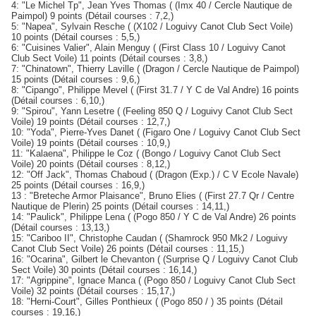
4: "Le Michel Tp", Jean Yves Thomas ( (Imx 40 / Cercle Nautique de
Paimpol) 9 points (Détail courses : 7,2,)
5: "Napea", Sylvain Resche ( (X102 / Loguivy Canot Club Sect Voile)
10 points (Détail courses : 5,5,)
6: "Cuisines Valier", Alain Menguy ( (First Class 10 / Loguivy Canot
Club Sect Voile) 11 points (Détail courses : 3,8,)
7: "Chinatown", Thierry Laville ( (Dragon / Cercle Nautique de Paimpol)
15 points (Détail courses : 9,6,)
8: "Cipango", Philippe Mevel ( (First 31.7 / Y C de Val Andre) 16 points
(Détail courses : 6,10,)
9: "Spirou", Yann Lesetre ( (Feeling 850 Q / Loguivy Canot Club Sect
Voile) 19 points (Détail courses : 12,7,)
10: "Yoda", Pierre-Yves Danet ( (Figaro One / Loguivy Canot Club Sect
Voile) 19 points (Détail courses : 10,9,)
11: "Kalaena", Philippe le Coz ( (Bongo / Loguivy Canot Club Sect
Voile) 20 points (Détail courses : 8,12,)
12: "Off Jack", Thomas Chaboud ( (Dragon (Exp.) / C V Ecole Navale)
25 points (Détail courses : 16,9,)
13 : "Breteche Armor Plaisance", Bruno Elies ( (First 27.7 Qr / Centre
Nautique de Plerin) 25 points (Détail courses : 14,11,)
14: "Paulick", Philippe Lena ( (Pogo 850 / Y C de Val Andre) 26 points
(Détail courses : 13,13,)
15: "Cariboo II", Christophe Caudan ( (Shamrock 950 Mk2 / Loguivy
Canot Club Sect Voile) 26 points (Détail courses : 11,15,)
16: "Ocarina", Gilbert le Chevanton ( (Surprise Q / Loguivy Canot Club
Sect Voile) 30 points (Détail courses : 16,14,)
17: "Agrippine", Ignace Manca ( (Pogo 850 / Loguivy Canot Club Sect
Voile) 32 points (Détail courses : 15,17,)
18: "Herni-Court", Gilles Ponthieux ( (Pogo 850 / ) 35 points (Détail
courses : 19,16,)