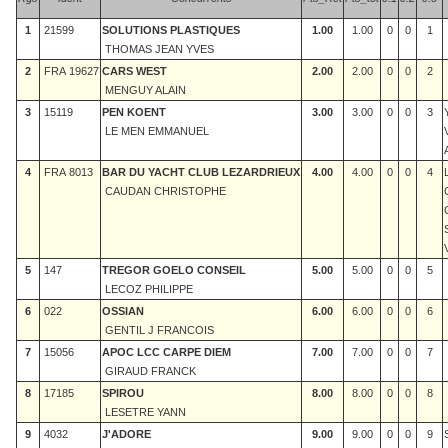
1
21599
SOLUTIONS PLASTIQUES
1.00
1.00
0
0
1
THOMAS JEAN YVES
2
FRA 19627
CARS WEST
2.00
2.00
0
0
2
MENGUY ALAIN
3
15119
PEN KOENT
3.00
3.00
0
0
3
LE MEN EMMANUEL
4
FRA 8013
BAR DU YACHT CLUB LEZARDRIEUX
4.00
4.00
0
0
4
CAUDAN CHRISTOPHE
5
147
TREGOR GOELO CONSEIL
5.00
5.00
0
0
5
LECOZ PHILIPPE
6
022
OSSIAN
6.00
6.00
0
0
6
GENTIL J FRANCOIS
7
15056
APOC LCC CARPE DIEM
7.00
7.00
0
0
7
GIRAUD FRANCK
8
17185
SPIROU
8.00
8.00
0
0
8
LESETRE YANN
9
4032
J'ADORE
9.00
9.00
0
0
9