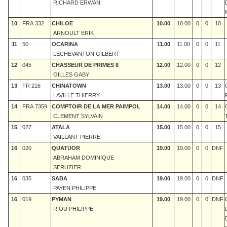
RICHARD ERWAN
10
FRA 332
CHILOE
10.00
10.00
0
0
10
ARNOULT ERIK
11
50
OCARINA
11.00
11.00
0
0
11
LECHEVANTON GILBERT
12
045
CHASSEUR DE PRIMES II
12.00
12.00
0
0
12
GILLES GABY
13
FR 216
CHINATOWN
13.00
13.00
0
0
13
LAVILLE THIERRY
14
FRA 7359
COMPTOIR DE LA MER PAIMPOL
14.00
14.00
0
0
14
CLEMENT SYLVAIN
15
027
ATALA
15.00
15.00
0
0
15
VAILLANT PIERRE
16
020
QUATUOR
19.00
19.00
0
0
DNF
ABRAHAM DOMINIQUE
SERUZIER
16
035
SABA
19.00
19.00
0
0
DNF
PAYEN PHILIPPE
16
019
PYMAN
19.00
19.00
0
0
DNF
RIOU PHILIPPE