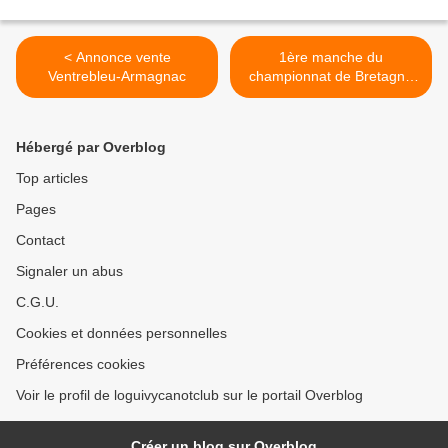
< Annonce vente
1ère manche du
Ventrebleu-Armagnac
championnat de Bretagne
Voiles Performance LASER
à Saint-Suliac le 24 mars
2013 >
Hébergé par Overblog
Top articles
Pages
Contact
Signaler un abus
C.G.U.
Cookies et données personnelles
Préférences cookies
Voir le profil de loguivycanotclub sur le portail Overblog
Créer un blog sur Overblog