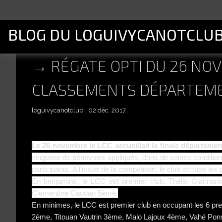
BLOG DU LOGUIVYCANOTCLU
RÉGATE OPTI DU 26 NOV
CLASSEMENTS DÉPARTEM
loguivycanotclub
02 déc. 2017
Le 26 novembre le LCC accueillait la finale départem
vingtaine de bénévoles appliqués, dans de saines conditio
participants. A l’issue de la compétition, le club occupe l
En benjamins, le LCC est premier club, Thélio Giannanto
Clémentine Caudan 5ème.
En minimes, le LCC est premier club en occupant les 6 pr
2ème, Titouan Vautrin 3ème, Malo Lajoux 4ème, Vahé Pons