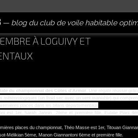
B
blog du club de voile habitable opti
EMBRE À LOGUIVY ET
ENTAUX
entale du championnat des Côtes d’Armor
. Une régate réussie grâc
ns météorologiques (un froid sec avec un vent maniable) qui compren
es premières places dans les bilans départementaux
ni est 1er, Sarah Jannin 2ème et première fille, Eulalie Piani 4è
emières places du championnat, Théo Masse est 1er, Titouan Giannan
ot-Mélikian 5ème, Manon Giannantoni 6ème et première fille.