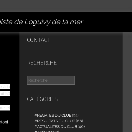
miste de Loguivy de la mer
CONTACT
RECHERCHE
e à la
ait 50
CATÉGORIES
me et
REGATES DU CLUB
(94)
RESULTATS DU CLUB
(68)
toni
ACTUALITES DU CLUB
(46)