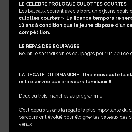
LE
CELEBRE
PROLOGUE
CULOTTES
COURTES
Les bateaux courant avec à bord un(e) jeune équipi
culottes
courtes ».
La
licence
temporaire
ser
1
8
ans à condition que le jeune dispose d'un cer
compétition.
LE
REPAS
DES
EQUIPAGES
Réunit le samedi soir les équipages pour un peu de co
LA
REGATE
DU
DIMANCHE : Une nouveauté la cla
est réservée aux croiseurs familiaux !!
Deux ou trois manches au programme
C'est depuis 15 ans la régate la plus importante du 
parcours ont évolué pour éloigner les bateaux des cé
venus.