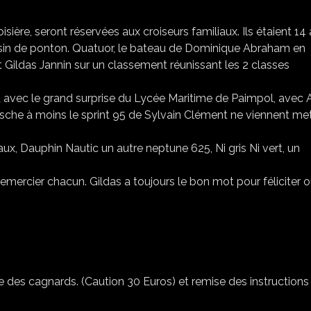
isière, seront réservées aux croiseurs familiaux. Ils étaient 14
isin de ponton. Quatuor, le bateau de Dominique Abraham en
t Gildas Jannin sur un classement réunissant les 2 classes
a avec le grand surprise du Lycée Maritime de Paimpol, avec A
esche à moins le sprint 95 de Sylvain Clément ne viennent me
ux, Dauphin Nautic un autre neptune 625, Ni gris Ni vert, un
emercier chacun. Gildas a toujours le bon mot pour féliciter 
se des cagnards. (Caution 30 Euros) et remise des instructions