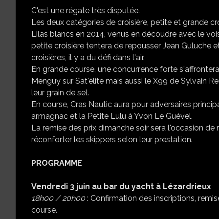
C'est une régate très disputée.
Les deux catégories de croisière, petite et grande cro
Lilas blancs en 2014, venus en découdre avec le vo
petite croisière tentera de repousser Jean Guluche e
croisières, il y a du défi dans l'air.
En grande course, une concurrence forte s'affronter
Menguy sur Sat'élite mais aussi le X99 de Sylvain R
leur grain de sel.
En course, Cras Nautic aura pour adversaires principa
armagnac et la Petite Lulu à Yvon Le Guével.
La remise des prix dimanche soir sera l'occasion de r
réconforter les skippers selon leur prestation.
PROGRAMME
Vendredi
3 juin
au
bar
du
yacht
à
Lézardrieux
18h00
/
20h00
: Confirmation des inscriptions, remi
course.