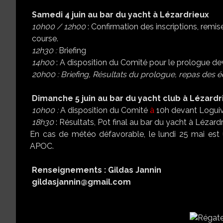
Samedi
4 juin
au
bar
du
yacht
à
Lézardrieux
10h00
/
12h00
: Confirmation des inscriptions, remi
course.
12h30
:
Briefing
14h00
: A disposition du Comité pour le prologue de
20h00
:
Briefing,
Résultats
du
prologue,
repas
des
é
Dimanche
5 juin au bar du yacht club à Lézardr
10h00
:
A disposition du Comité
à
10h devant Loguiv
18h30
: Résultats, Pot final au bar du yacht à Lézard
En cas de météo défavorable, le lundi 25 mai est 
APOC.
Renseignements
: Gildas Jannin
gildasjannin@gmail.com