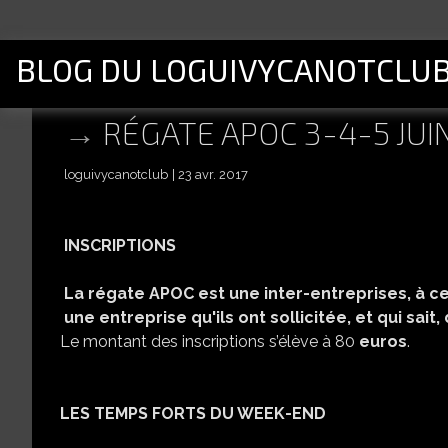
BLOG DU LOGUIVYCANOTCLU
RÉGATE APOC 3-4-5 JUI
loguivycanotclub
23 avr. 2017
INSCRIPTIONS
La
régate
APOC
est
une
inter-entreprises,
à
c
une entreprise
qu'ils
ont
sollicitée,
et
qui
sait,
Le montant des inscriptions s’élève à 80
euros
.
LES
TEMPS
FORTS
DU
WEEK-END