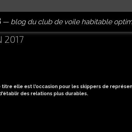
B
blog du club de voile habitable opti
N 2017
e
titre
elle
est
l'occasion
pour
les
skippers
de
représen
d'établir
des
relations
plus
durables.