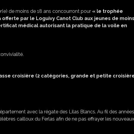
er(e) de moins de 18 ans concourront pour
« le
trophée
a
offerte
par
le
Loguivy
Canot
Club
aux
jeunes
de
moin
tificat médical autorisant la pratique de la voile en
nvivialité.
sse croisière (2 catégories, grande et petite croisière
département avec la régate des Lilas Blancs. Au fil des années
lèbres cailloux du Ferlas afin de ne pas effrayer les nouveau