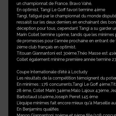
un championnat de France. Bravo Vahé.
En optimist, Tangi Le Goff favori termine 4ème
Tangi, fatigué par le championnat du monde disputé q
ressaisit sur les deux derniers en enchaînant des bo
déception pour tous, cependant Tangi a su garder un
Marin Collet termine 19ème, tandis que les minimes
de promesses pour l'année prochaine en entrant de 
2ème club français en optimist.
Titouan Giannantoni est 30ème,Théo Masse est 41èm
Collet également minime première année termine 27è
Coupe Internationale d'été à Loctudy
Les résultats de la compétition témoignent du potent
En minimes : 176 concurrents.Tangi Le Goff 4ème,
28 ème, Collet Marin 34ème,Malo Lajoux 43ème, Je
Barbotaud 104ème,Joseph Perret 145 ème
L'équipe minimes fait encore mieux qu'à Marseille au
En Benjamins qualifiés
Manon Giannantoni 29ème et 5ème fille (108 concur