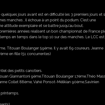
uelques jours avant est en difficulté les 3 premiers jours et 
nnes manches , il échoue à un point du podium. C'est une
e attitude exemplaire et se battre jusqu'au bout.
 premières années réalisent un bon championnat de France pl
temps en temps dans le top 10 sur des manches. Le LCC est 
e, Titouan Boulanger 59ème. Il y avait 69 coureurs. Jeanne
me en fille (51 concurrentes)
iel des petits canotiers.
Titouan Giannantoni 9ème,Titouan Boulanger 17ème,Théo Mas
anne Collet 88ème, Vahé Ponsot-Mélikian 90ème,Savinien
 printemps.
rents)